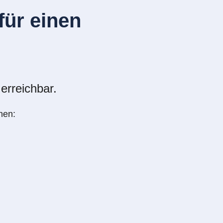
ür einen
erreichbar.
nen: