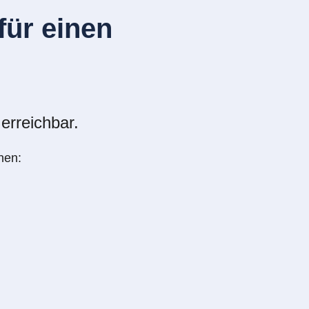
ür einen
erreichbar.
nen: