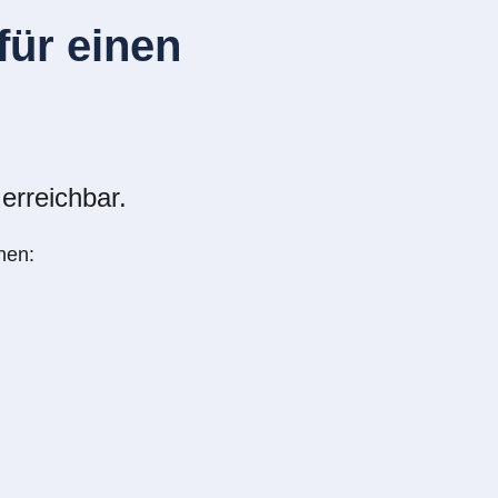
ür einen
erreichbar.
nen: