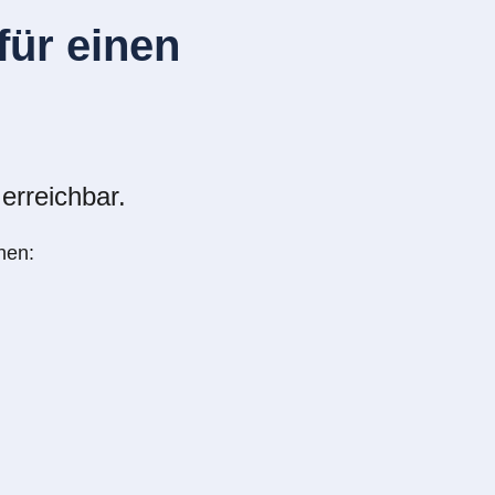
ür einen
erreichbar.
nen: