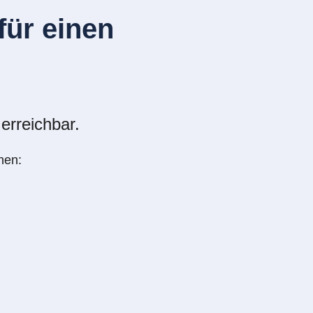
ür einen
erreichbar.
nen: