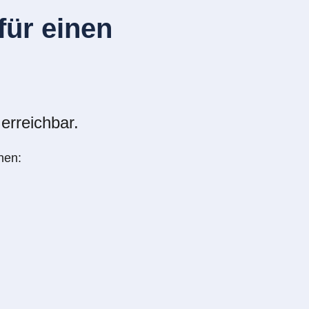
ür einen
erreichbar.
nen: